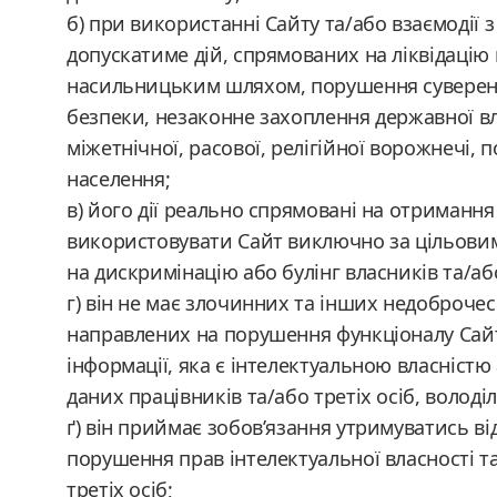
б) при використанні Сайту та/або взаємодії з
допускатиме дій, спрямованих на ліквідацію 
насильницьким шляхом, порушення суверенітет
безпеки, незаконне захоплення державної вл
міжетнічної, расової, релігійної ворожнечі, 
населення;
в) його дії реально спрямовані на отримання п
використовувати Сайт виключно за цільовим
на дискримінацію або булінг власників та/аб
г) він не має злочинних та інших недоброчес
направлених на порушення функціоналу Сайт
інформації, яка є інтелектуальною власніс
даних працівників та/або третіх осіб, володі
ґ) він приймає зобов’язання утримуватись в
порушення прав інтелектуальної власності та
третіх осіб;