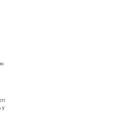
ію
сті
 у