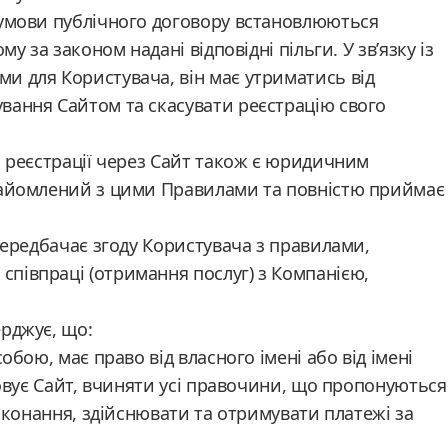
 умови публічного договору встановлюються
у за законом надані відповідні пільги. У зв’язку із
и для Користувача, він має утриматись від
вання Сайтом та скасувати реєстрацію свого
и реєстрації через Сайт також є юридичним
найомлений з цими Правилами та повністю приймає 
передбачає згоду Користувача з правилами,
півпраці (отримання послуг) з Компанією,
рджує, що:
обою, має право від власного імені або від імені
товує Сайт, вчиняти усі правочини, що пропонуються
виконання, здійснювати та отримувати платежі за