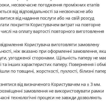
строки, несвоєчасне погодження проміжних етапів
ється від відповідальності за несвоєчасне або
витися від надання послуги або на свій розсуд
агати покриття Користувачем витрат на повторне
 числі на оплату вартості повторного виготовлення
повідомлення Користувача виготовляти замовлену
ьності, ніж вказано при оформленні замовлення, як
уги, узгодженої сторонами. Щільність паперу не ма
і та інших характеристик паперу. Повернення і обм
ійшли по товщині, жорсткості, пухлості, білизні папе
різнятися від визначеного Користувачем на ± 3 мм.
 розміщенні замовлення не використовувати рамки
сучасні технологічні процеси не завжди дозволяють