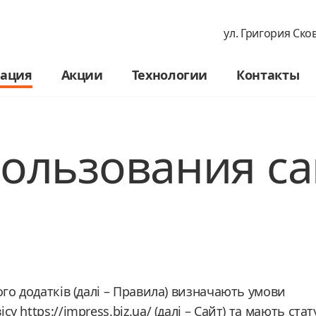
ул. Григория Ско
ация
Акции
Технологии
Контакты
ользования сай
ого додатків (далі – Правила) визначають умови
 https://impress.biz.ua/ (далі – Сайт) та мають стат