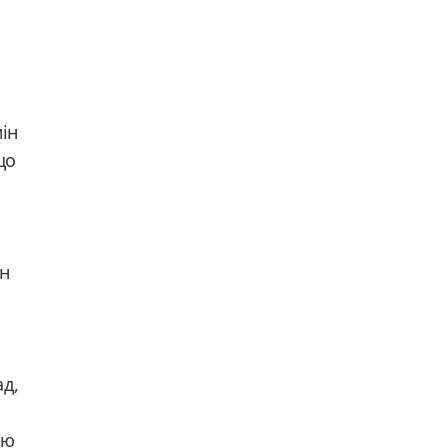
ін
що
,
ін
д,
ою