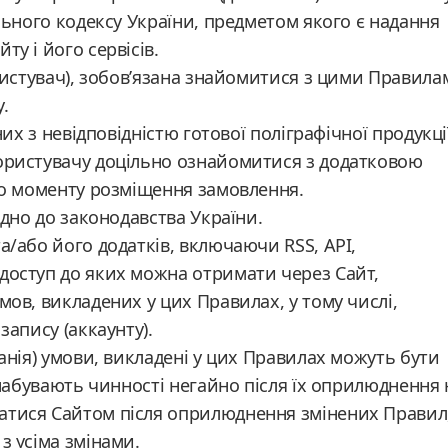
ільного кодексу України, предметом якого є надання
у і його сервісів.
ористувач), зобов’язана знайомитися з цими Правила
.
них з невідповідністю готової поліграфічної продукці
Користувачу доцільно ознайомитися з додатковою
 до моменту розміщення замовлення.
ідно до законодавства України.
а/або його додатків, включаючи RSS, API,
 доступ до яких можна отримати через Сайт,
мов, викладених у цих Правилах, у тому числі,
запису (аккаунту).
панія) умови, викладені у цих Правилах можуть бути
и набувають чинності негайно після їх оприлюднення 
атися Сайтом після оприлюднення змінених Правил
з усіма змінами.