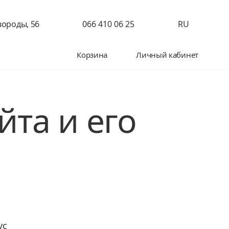
вороды, 56
066 410 06 25
RU
Корзина
Личный кабинет
та и его
ус