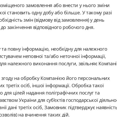
розміщеного замовлення або внести у нього зміни
ої становить одну добу або більше. У такому разі
хідність змін (відмову від замовлення) у день
 до закінчення відповідного робочого дня.
у та повну інформацію, необхідну для належного
тувачем неповної та/або неточної інформації,
 для належного виконання послуги, звільняє Компан
є згоду на обробку Компанією його персональних
 третіх осіб, іншої інформації. Обробка такої
 для цілей надання поліграфічних послуг та
вством України для суб’єктів господарської діяльно
ії дані третіх осіб, Замовник підтверджує наявність
зволів) на вчинення таких дій.