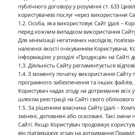
публічного договору у розумінні ст. 633 Цив
користувачеві послуг через використання Сайт
1.2. Особа, яка використовує Сайт (далі – К
перед кожним випадком використання Сайту
Для мінімізації негативних наслідків, пов’яза
належної якості очікуванням Користувача, 
інформацією у розділі «Продукція» на Сайті
1.3. Діяльність Сайту регламентується відпов
1.4. З моменту початку використання Сайту т
програмного забезпечення та інших файлів,
Користувач надає згоду на дотримання всіх у
шляхом реєстрації на Сайті свого облікового 
1.5. За рішенням власника Сайту (далі – Ком
змінені, доповнені або скасовані. Такі змін
Сайті. Якщо Користувач продовжує користув
він підтверджує згоду на дотримання Правил 