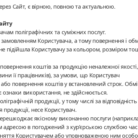
ерез Сайт, є вірною, повною та актуальною.
айту
вачам поліграфічних та суміжних послуг.
м замовленням Користувача, а тому повернення і обм
а не підійшла Користувачу за кольором, розміром то
 повернення коштів за продукцію неналежної якості
вини її працівників), за умови, що Користувач
ї або повернення коштів у встановлений строк. Обм
є ознаки використання, не здійснюється.
оліграфічній продукції, у тому числі за відповідність
 продукції, несе Користувач.
а перешкоджає якісному виконанню послуги (наприкла
им адресою в погоджений з кур’єрською службою час
йняття Користувачем або уповноваженою ним особ