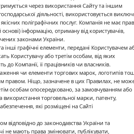
 отримується через використання Сайту та іншим
ї господарської діяльності, використовується виклю
якісних поліграфічних послуг. Компанія не має пра
й основі) інформацію, отриману від користувачів,
ачених законами України.
та інші графічні елементи, передані Користувачем а
ть Користувачу або третім особам, від яких
ь до Компанії, її працівників чи власників.
браження чи елементи торгових марок, логотипів то
ким правом. Ніщо, зазначене в цих Правилах, не мож
етім особам опосередковано, за замовчуванням або
на використання торговельної марки, патенту,
абезпечення, які розміщені на Сайті
ом відповідно до законодавства України та
і не мають права змінювати, публікувати,