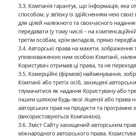
3.3. Компанія гарантує, що інформація, яка
способом, у зв’язку із здійсненням нею своє
для цілей належного та своєчасного надання 
передавати (у тому числі – на компенсаційні
третім особам, крім випадків, прямо передб
3.4. Авторські права на макети, зображення 
уповноваженою ним особою Компанії, належа
Користувач отримав ці права, та не переходят
3.5. Комерційні (фірмові) найменування, зо
Компанії або третіх осіб, захищені авторсь
тлумачитися як надання Користувачу або тр
іншим шляхом будь-якої ліцензії або права 
авторських прав на продукти та програмне з
(використовуються Компанією).
3.6. Зміст Сайту захищений авторським прав
міжнародного авторського права. Користувач