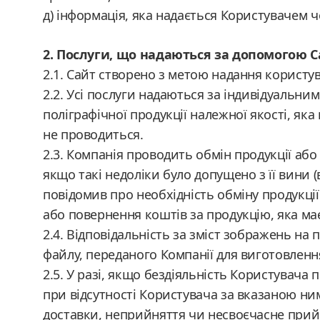
д) інформація, яка надається Користувачем ч
2. Послуги, що надаються за допомогою С
2.1. Сайт створено з метою надання користу
2.2. Усі послуги надаються за індивідуальни
поліграфічної продукції належної якості, як
не проводиться.
2.3. Компанія проводить обмін продукції або
якщо такі недоліки було допущено з її вини (
повідомив про необхідність обміну продукці
або повернення коштів за продукцію, яка ма
2.4. Відповідальність за зміст зображень на п
файлу, переданого Компанії для виготовлення
2.5. У разі, якщо бездіяльність Користувач
при відсутності Користувача за вказаною н
доставки, неприйняття чи несвоєчасне при