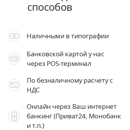
способов
способов
Наличными в типографии
Наличными в типографии
Банковской картой у нас
Банковской картой у нас
через POS-терминал
через POS-терминал
По безналичному расчету с
По безналичному расчету с
НДС
НДС
Онлайн через Ваш интернет
Онлайн через Ваш интернет
банкинг (Приват24, Монобанк
банкинг (Приват24, Монобанк
и т.п.)
и т.п.)