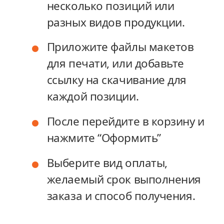
несколько позиций или
несколько позиций или
разных видов продукции.
разных видов продукции.
Приложите файлы макетов
Приложите файлы макетов
для печати, или добавьте
для печати, или добавьте
ссылку на скачивание для
ссылку на скачивание для
каждой позиции.
каждой позиции.
После перейдите в корзину и
После перейдите в корзину и
нажмите “Оформить”
нажмите “Оформить”
Выберите вид оплаты,
Выберите вид оплаты,
желаемый срок выполнения
желаемый срок выполнения
заказа и способ получения.
заказа и способ получения.