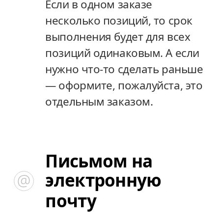
Если в одном заказе
Если в одном заказе
несколько позиций, то срок
несколько позиций, то срок
выполнения будет для всех
выполнения будет для всех
позиций одинаковым. А если
позиций одинаковым. А если
нужно что-то сделать раньше
нужно что-то сделать раньше
— оформите, пожалуйста, это
— оформите, пожалуйста, это
отдельным заказом.
отдельным заказом.
Письмом на
Письмом на
электронную
электронную
почту
почту