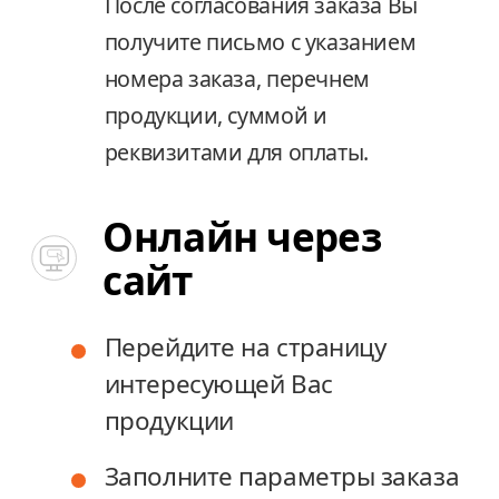
После согласования заказа Вы
После согласования заказа Вы
получите письмо с указанием
получите письмо с указанием
номера заказа, перечнем
номера заказа, перечнем
продукции, суммой и
продукции, суммой и
реквизитами для оплаты.
реквизитами для оплаты.
Онлайн через
Онлайн через
сайт
сайт
Перейдите на страницу
Перейдите на страницу
интересующей Вас
интересующей Вас
продукции
продукции
Заполните параметры заказа
Заполните параметры заказа