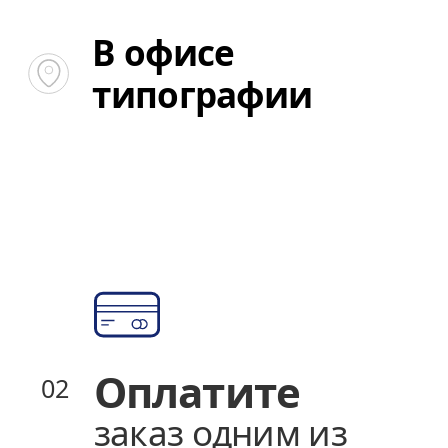
В офисе
В офисе
типографии
типографии
Оплатите
Оплатите
02
02
заказ одним из
заказ одним из