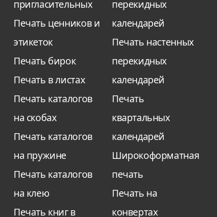
пригласительных
перекидных
Печать ценников и
календарей
этикеток
Печать настенных
Печать бирок
перекидных
Печать в листах
календарей
Печать каталогов
Печать
на скобах
квартальных
Печать каталогов
календарей
на пружине
Широкоформатная
Печать каталогов
печать
на клею
Печать на
Печать книг в
конвертах