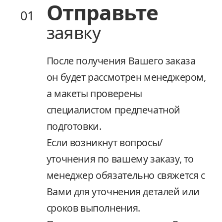
Отправьте
Отправьте
01
01
заявку
заявку
После получения Вашего заказа
После получения Вашего заказа
он будет рассмотрен менеджером,
он будет рассмотрен менеджером,
а макеты проверены
а макеты проверены
специалистом предпечатной
специалистом предпечатной
подготовки.
подготовки.
Если возникнут вопросы/
Если возникнут вопросы/
уточнения по вашему заказу, то
уточнения по вашему заказу, то
менеджер обязательно свяжется с
менеджер обязательно свяжется с
Вами для уточнения деталей или
Вами для уточнения деталей или
сроков выполнения.
сроков выполнения.