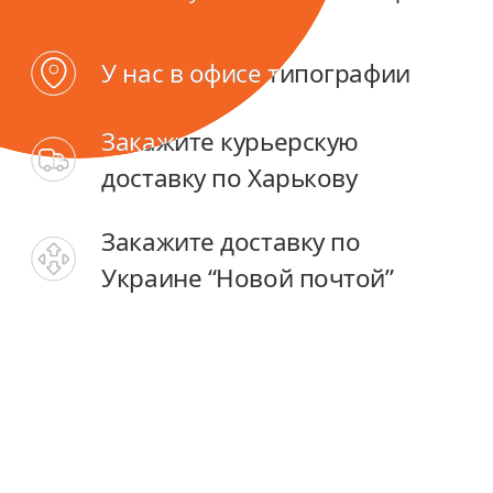
У нас в офисе типографии
У нас в офисе типографии
Закажите курьерскую
Закажите курьерскую
доставку по Харькову
доставку по Харькову
Закажите доставку по
Закажите доставку по
Украине “Новой почтой”
Украине “Новой почтой”