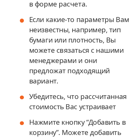
в форме расчета.
в форме расчета.
Если какие-то параметры Вам
Если какие-то параметры Вам
неизвестны, например, тип
неизвестны, например, тип
бумаги или плотность, Вы
бумаги или плотность, Вы
можете связаться с нашими
можете связаться с нашими
менеджерами и они
менеджерами и они
предложат подходящий
предложат подходящий
вариант.
вариант.
Убедитесь, что рассчитанная
Убедитесь, что рассчитанная
стоимость Вас устраивает
стоимость Вас устраивает
Нажмите кнопку “Добавить в
Нажмите кнопку “Добавить в
корзину”. Можете добавить
корзину”. Можете добавить