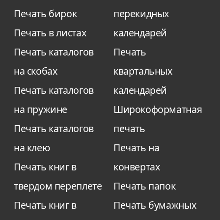
цветопередаче.
Печать бирок
перекидных
Печать в листах
календарей
Печать каталогов
Печать
на скобах
квартальных
Печать каталогов
календарей
на пружине
Широкоформатная
Печать каталогов
печать
на клею
Печать на
Печать книг в
конвертах
твердом переплете
Печать папок
Печать книг в
Печать бумажных