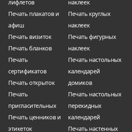
лифлетов
наклеек
привлекает внимание издалека. Над
Печать плакатов и
Печать круглых
дизайном такой рекламы нужно
афиш
наклеек
потрудиться, она должна хорошо
вписываться в ландшафт и застройку,
Печать визиток
Печать фигурных
быть креативной, повышать
Печать бланков
наклеек
узнаваемость бренда. Срок эксплуатации
Печать
Печать настольных
подобной рекламы – не менее 1 года, а
сертификатов
календарей
может быть и несколько лет, если место
Печать открыток
домиков
размещения выбрано правильно и
владелец не хочет заменять рекламный
Печать
Печать настольных
продукт. Главное, что качество печати это
пригласительных
перекидных
позволяет благодаря максимально
Печать ценников и
календарей
высокому разрешению и высокоточной
этикеток
Печать настенных