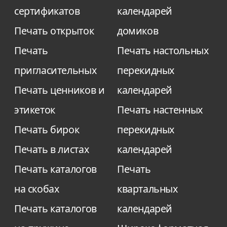
то блокнот будет нести рекламную цель.
сертификатов
календарей
Печать открыток
домиков
Печать
Печать настольных
пригласительных
перекидных
Печать ценников и
календарей
этикеток
Печать настенных
Печать бирок
перекидных
Печать в листах
календарей
Печать каталогов
Печать
на скобах
квартальных
Печать каталогов
календарей