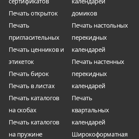
сертификатов
календарей
Печать открыток
домиков
Печать
Печать настольных
пригласительных
перекидных
Печать ценников и
календарей
этикеток
Печать настенных
Печать бирок
перекидных
Печать в листах
календарей
Печать каталогов
Печать
на скобах
квартальных
Печать каталогов
календарей
на пружине
Широкоформатная