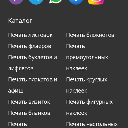
типографии Impress, и они подробно
ответят на все интересующие Вас
Каталог
вопросы. В том числе, Вы можете
заказать срочную печать листовок.
Печать листовок
Печать блокнотов
Печать флаеров
Печать
Печать буклетов и
прямоугольных
лифлетов
наклеек
Печать плакатов и
Печать круглых
афиш
наклеек
Печать визиток
Печать фигурных
Печать бланков
наклеек
Печать
Печать настольных