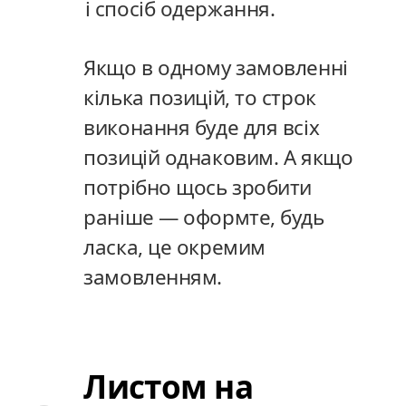
і спосіб одержання.
і спосіб одержання.
Якщо в одному замовленні
Якщо в одному замовленні
кілька позицій, то строк
кілька позицій, то строк
виконання буде для всіх
виконання буде для всіх
позицій однаковим. А якщо
позицій однаковим. А якщо
потрібно щось зробити
потрібно щось зробити
раніше — оформте, будь
раніше — оформте, будь
ласка, це окремим
ласка, це окремим
замовленням.
замовленням.
Листом на
Листом на