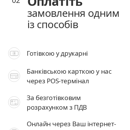
Оплатіть
Оплатіть
замовлення одним
замовлення одним
із способів
із способів
Готівкою у друкарні
Готівкою у друкарні
Банківською карткою у нас
Банківською карткою у нас
через POS-термінал
через POS-термінал
За безготівковим
За безготівковим
розрахунком з ПДВ
розрахунком з ПДВ
Онлайн через Ваш інтернет-
Онлайн через Ваш інтернет-