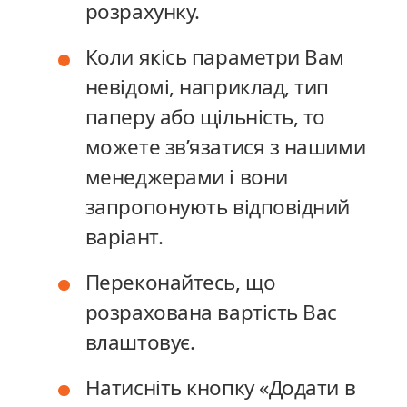
розрахунку.
розрахунку.
Коли якісь параметри Вам
Коли якісь параметри Вам
невідомі, наприклад, тип
невідомі, наприклад, тип
паперу або щільність, то
паперу або щільність, то
можете зв’язатися з нашими
можете зв’язатися з нашими
менеджерами і вони
менеджерами і вони
запропонують відповідний
запропонують відповідний
варіант.
варіант.
Переконайтесь, що
Переконайтесь, що
розрахована вартість Вас
розрахована вартість Вас
влаштовує.
влаштовує.
Натисніть кнопку «Додати в
Натисніть кнопку «Додати в