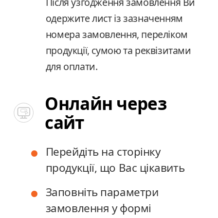
Після узгодження замовлення Ви
Після узгодження замовлення Ви
одержите лист із зазначенням
одержите лист із зазначенням
номера замовлення, переліком
номера замовлення, переліком
продукції, сумою та реквізитами
продукції, сумою та реквізитами
для оплати.
для оплати.
Онлайн через
Онлайн через
сайт
сайт
Перейдіть на сторінку
Перейдіть на сторінку
продукції, що Вас цікавить
продукції, що Вас цікавить
Заповніть параметри
Заповніть параметри
замовлення у формі
замовлення у формі