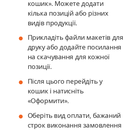
кошик». Можете додати
кошик». Можете додати
кілька позицій або різних
кілька позицій або різних
видів продукції.
видів продукції.
Прикладіть файли макетів для
Прикладіть файли макетів для
друку або додайте посилання
друку або додайте посилання
на скачування для кожної
на скачування для кожної
позиції.
позиції.
Після цього перейдіть у
Після цього перейдіть у
кошик і натисніть
кошик і натисніть
«Оформити».
«Оформити».
Оберіть вид оплати, бажаний
Оберіть вид оплати, бажаний
строк виконання замовлення
строк виконання замовлення