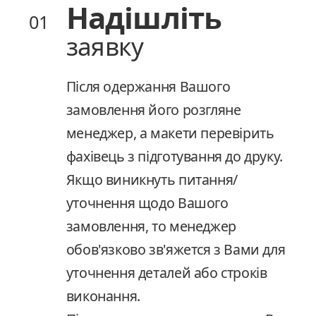
Надішліть
Надішліть
01
01
заявку
заявку
Після одержання Вашого
Після одержання Вашого
замовлення його розгляне
замовлення його розгляне
менеджер, а макети перевірить
менеджер, а макети перевірить
фахівець з підготування до друку.
фахівець з підготування до друку.
Якщо виникнуть питання/
Якщо виникнуть питання/
уточнення щодо Вашого
уточнення щодо Вашого
замовлення, то менеджер
замовлення, то менеджер
обов'язково зв'яжется з Вами для
обов'язково зв'яжется з Вами для
уточнення деталей або строків
уточнення деталей або строків
виконання.
виконання.