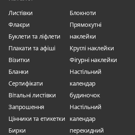
Листівки
Блокноти
Флаєри
Прямокутні
Буклети та ліфлети
наклейки
Плакати та афіші
Круглі наклейки
Візитки
Фігурні наклейки
Бланки
Настільний
Сертифікати
календар
Вітальні листівки
будиночок
Запрошення
Настільний
Цінники та етикетки
календар
Бирки
перекидний