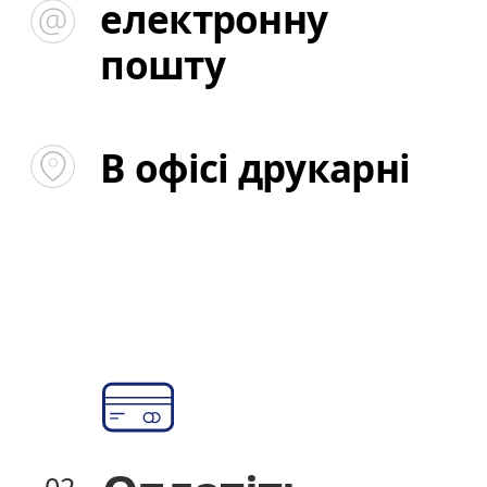
електронну
електронну
пошту
пошту
В офісі друкарні
В офісі друкарні
02
02