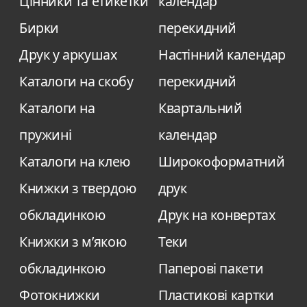
Цінники та етикетки
календар
аркушах використовують видавництва,
Бирки
перекидний
освітні установи та, звісно, приватні
Друк у аркушах
Настінний календар
особи. Спеціалісти друкарні індивідуально
Каталоги на скобу
перекидний
підійдуть до кожного замовлення та
Каталоги на
Квартальний
визначать найкращий формат та тип
друку.
пружині
календар
Каталоги на клею
Широкоформатний
Книжки з твердою
друк
обкладинкою
Друк на конвертах
Книжки з м’якою
Теки
обкладинкою
Паперові пакети
Фотокнижки
Пластикові картки