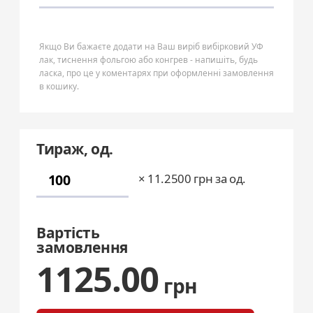
Якщо Ви бажаєте додати на Ваш виріб вибірковий УФ
лак, тиснення фольгою або конгрев - напишіть, будь
ласка, про це у коментарях при оформленні замовлення
в кошику.
Тираж, од.
×
11.2500
грн за од.
Вартість
замовлення
1125.00
грн