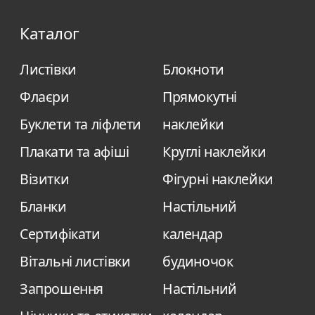
Якісний друк.
Каталог
Готовий макет без обробки, який
можливий для самостійного друку.
Листівки
Блокноти
Професійне виконання замовлення.
Флаєри
Прямокутні
Гнучке управління замовленням
Буклети та ліфлети
наклейки
(друкуємо стільки екземплярів, скільки
потрібно).
Плакати та афіші
Круглі наклейки
Можливість внесення змін до дизайну в
Візитки
Фігурні наклейки
будь-який час.
Бланки
Настільний
Цей вид замовлення є оптимальним для
Сертифікати
календар
рекламної продукції (буклети, флаєри,
Вітальні листівки
будиночок
афіші та ін.), корпоративної продукції
(звіти, візитки, бланки, презентації та ін.),
Запрошення
Настільний
етикетки та упаковки. Також друк у