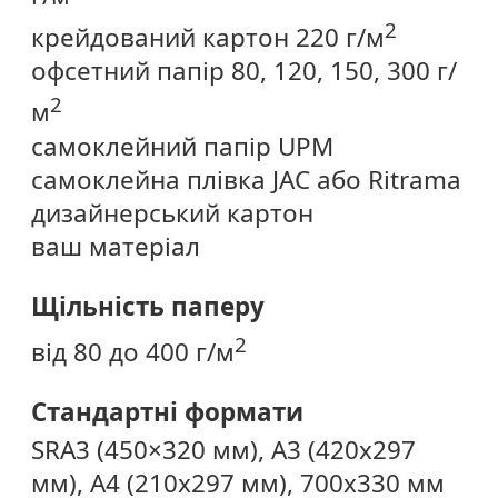
2
крейдований картон 220 г/м
офсетний папір 80, 120, 150, 300 г/
2
м
самоклейний папір UPМ
самоклейна плівка JAC або Ritrama
дизайнерський картон
ваш матеріал
Щільність паперу
2
від 80 до 400 г/м
Стандартні формати
SRA3 (450×320 мм), A3 (420х297
мм), А4 (210х297 мм), 700х330 мм