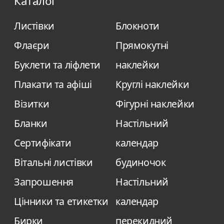
Каталог
Листівки
Блокноти
Флаєри
Прямокутні
Буклети та ліфлети
наклейки
Плакати та афіші
Круглі наклейки
Візитки
Фігурні наклейки
Бланки
Настільний
Сертифікати
календар
Вітальні листівки
будиночок
Запрошення
Настільний
Цінники та етикетки
календар
Бирки
перекидний