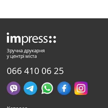
невеликою історією з життя в картинках.
Якщо ви хочете, щоб ваша історія була не
тільки такою, що запам’ятовується, а ще й
зовні привабливою, тоді оформлення
фотокнижки варто передати в руки
справжніх професіоналів цифрової
Зручна друкарня
друкарні Impress.
у центрі міста
066 410 06 25