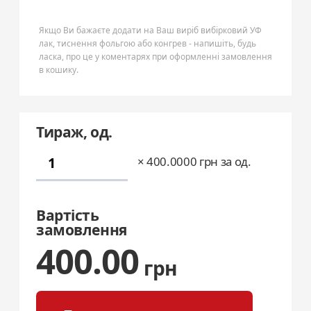
Якщо Ви бажаєте додати на Ваш виріб вибірковий УФ
лак, тиснення фольгою або конгрев - напишіть, будь
ласка, про це у коментарях при оформленні замовлення
в кошику.
Тираж, од.
×
400.0000
грн за од.
Вартість
замовлення
400.00
грн