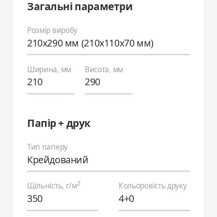
Загальні параметри
Розмір виробу
210х290 мм (210х110х70 мм)
Ширина, мм
Висота, мм
Папір + друк
Тип паперу
Крейдований
2
Щільність, г/м
Кольоровість друку
350
4+0