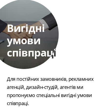
Вигідні
Вигідні
умови
умови
співпраці
співпраці
Для постійних замовників, рекламних
агенцій, дизайн-студій, агентів ми
пропонуємо спеціальні вигідні умови
співпраці.