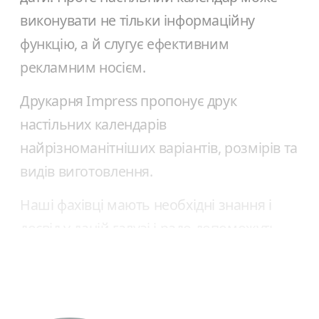
виконувати не тільки інформаційну
функцію, а й слугує ефективним
рекламним носієм.
Друкарня Impress пропонує друк
настільних календарів
найрізноманітніших варіантів, розмірів та
видів виготовлення.
Наші фахівці мають необхідні знання і
досвід у даній галузі і радо допоможуть
Вам у цьому нелегкому питанні.