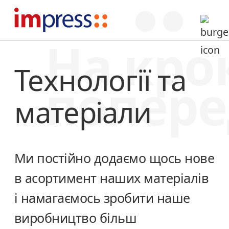
На кро
Технології та
попере
матеріали
Ми постійно додаємо щось нове
в асортимент наших матеріалів
і намагаємось зробити наше
виробництво більш