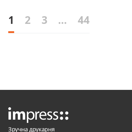
1
2
3
…
44
Зручна друкарня