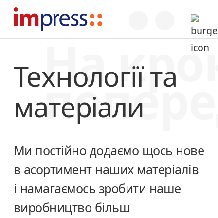
На кро
Технології та
попере
матеріали
Ми постійно додаємо щось нове
в асортимент наших матеріалів
і намагаємось зробити наше
виробництво більш